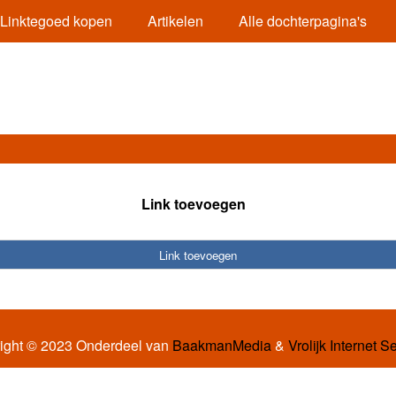
Linktegoed kopen
Artikelen
Alle dochterpagina's
Link toevoegen
Link toevoegen
ight © 2023 Onderdeel van
BaakmanMedia
&
Vrolijk Internet S