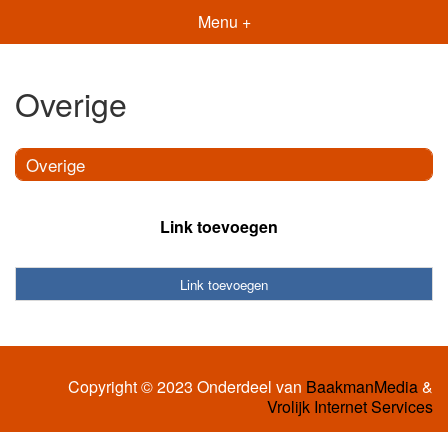
Menu +
Overige
Overige
Link toevoegen
Link toevoegen
Copyright © 2023 Onderdeel van
BaakmanMedia
&
Vrolijk Internet Services